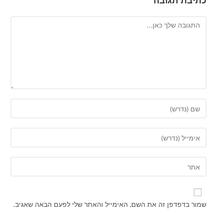
כתיבת תגובה
להגיב
הזן
את
השם
הזן
שלך
את
או
כתובת
הזן
שם
דואר
את
משתמש
האלקטרוני
כתובת
כדי
שלך
אתר
להגיב
שמור בדפדפן זה את השם, האימייל והאתר שלי לפעם הבאה שאגיב.
כדי
האינטרנט