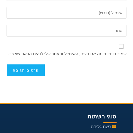
השם
הזן
שלך
את
או
כתובת
הזן
שם
דואר
את
משתמש
האלקטרוני
כתובת
כדי
שלך
אתר
להגיב
שמור בדפדפן זה את השם, האימייל והאתר שלי לפעם הבאה שאגיב.
כדי
האינטרנט
להגיב
שלך
(אופציונלי)
סוגי רשתות
רשת גלילה