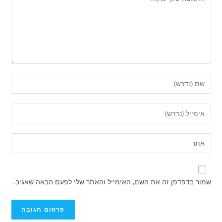
הזן
את
השם
הזן
שלך
את
או
כתובת
הזן
שם
דואר
את
משתמש
האלקטרוני
כתובת
כדי
שלך
אתר
להגיב
שמור בדפדפן זה את השם, האימייל והאתר שלי לפעם הבאה שאגיב.
כדי
האינטרנט
להגיב
שלך
(אופציונלי)