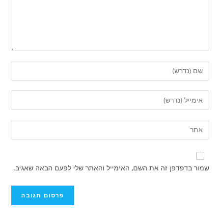
הזן
את
השם
הזן
שלך
את
או
כתובת
הזן
שם
דואר
את
משתמש
האלקטרוני
כתובת
כדי
שלך
אתר
להגיב
שמור בדפדפן זה את השם, האימייל והאתר שלי לפעם הבאה שאגיב.
כדי
האינטרנט
להגיב
שלך
(אופציונלי)