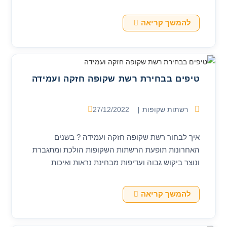
מחשיך את החללים הפנימיים וחוסם…
רשת
להמשך קריאה
שקופה
באמת:
ההבדל
בין
רשתות
פחם
טיפים בבחירת רשת שקופה חזקה ועמידה
לפתרונות
פלסטיק
זול
קטגוריה:
פורסם:
רשתות שקופות
27/12/2022
איך לבחור רשת שקופה חזקה ועמידה ? בשנים
האחרונות תופעת הרשתות השקופות הולכת ומתגברת
ונוצר ביקוש גבוה ועדיפות מבחינת נראות ואיכות
האריג... כתוצאה מהביקוש נוצר היצע גבוה של דגמים
שברובם…
טיפים
להמשך קריאה
בבחירת
רשת
שקופה
חזקה