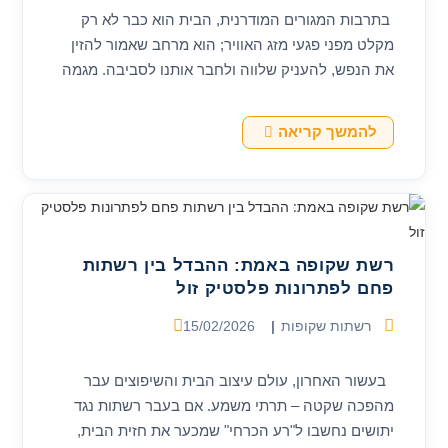
בתרבות המגורים המודרנית, הבית הוא כבר לא רק
מקלט מפני פגעי מזג האוויר; הוא מרחב שאמור להזין
את הנפש, להעניק שלווה ולחבר אותנו לסביבה. מגמה
אדריכלית בולטת בעשור האחרון היא…
שקיפות
להמשך קריאה
ללא
פשרות:
כך
רשת
הפחם
משדרגת
את
חוויית
רשת שקופה באמת: ההבדל בין רשתות
המגורים
פחם לפתרונות פלסטיק זול
קטגוריה:
פורסם:
רשתות שקופות
15/02/2026
בעשור האחרון, עולם עיצוב הבית והשיפוצים עבר
מהפכה שקטה – תרתי משמע. אם בעבר רשתות נגד
יתושים נחשבו ל"רע הכרחי" שמכער את חזית הבית,