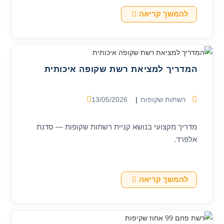
5
להמשך קריאה
שאלות
שחייבים
לשאול
לפני
קניית
רשת
המדריך למציאת רשת שקופה איכותית
פיברגלס
שקופה
לחלון
קטגוריה:
פורסם:
רשתות שקופות
13/05/2026
מדריך מקצועי בנושא קניית רשתות שקופות — סדנת
אלפרד.
המדריך
להמשך קריאה
למציאת
רשת
שקופה
איכותית