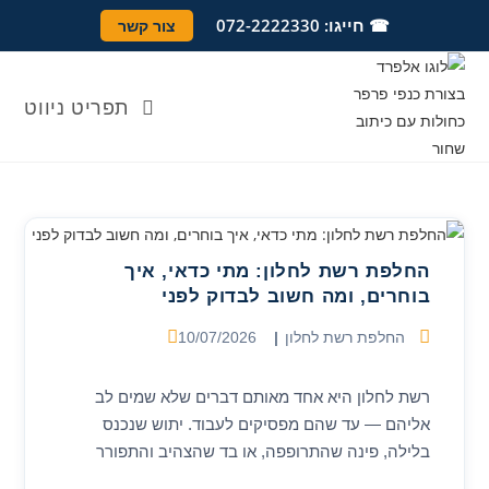
Ski
לתוכן
☎ חייגו: 072-2222330
צור קשר
t
conten
תפריט ניווט
החלפת רשת לחלון: מתי כדאי, איך
בוחרים, ומה חשוב לבדוק לפני
קטגוריה:
פורסם:
החלפת רשת לחלון
10/07/2026
רשת לחלון היא אחד מאותם דברים שלא שמים לב
אליהם — עד שהם מפסיקים לעבוד. יתוש שנכנס
בלילה, פינה שהתרופפה, או בד שהצהיב והתפורר
מהשמש. במדריך הזה נעבור על הסימנים…