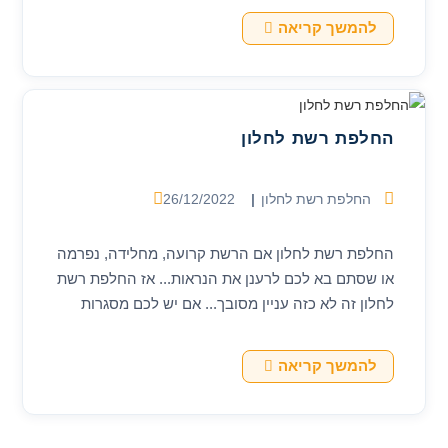
החלפת
להמשך קריאה
רשת
לחלון:
מתי
כדאי,
איך
בוחרים,
החלפת רשת לחלון
ומה
חשוב
לבדוק
לפני
קטגוריה:
פורסם:
החלפת רשת לחלון
26/12/2022
החלפת רשת לחלון אם הרשת קרועה, מחלידה, נפרמה
או שסתם בא לכם לרענן את הנראות... אז החלפת רשת
לחלון זה לא כזה עניין מסובך... אם יש לכם מסגרות
ואתם רק רוצים…
החלפת
להמשך קריאה
רשת
לחלון