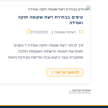
שקופה
איכותית
טיפים בבחירת רשת שקופה חזקה
ועמידה
קטגוריה:
פורסם:
רשתות שקופות
27/12/2022
איך לבחור רשת שקופה חזקה ועמידה ? בשנים
האחרונות תופעת הרשתות השקופות הולכת
ומתגברת ונוצר ביקוש גבוה ועדיפות מבחינת נראות
ואיכות האריג... כתוצאה מהביקוש נוצר היצע גבוה של
דגמים שברובם…
טיפים
להמשך קריאה
בבחירת
רשת
שקופה
חזקה
פוסטים קודמים
→
ועמידה