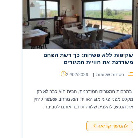
חשוב
לבדוק
לפני
שקיפות ללא פשרות: כך רשת הפחם
משדרגת את חוויית המגורים
קטגוריה:
פורסם:
רשתות שקופות
22/02/2026
בתרבות המגורים המודרנית, הבית הוא כבר לא רק
מקלט מפני פגעי מזג האוויר; הוא מרחב שאמור להזין
את הנפש, להעניק שלווה ולחבר אותנו לסביבה.
מגמה אדריכלית בולטת בעשור האחרון היא…
שקיפות
להמשך קריאה
ללא
פשרות: