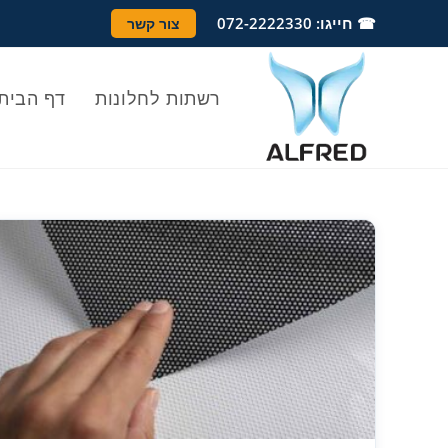
Ski
לתוכן
☎ חייגו: 072-2222330
צור קשר
t
conten
רשתות לחלונות
דף הבית