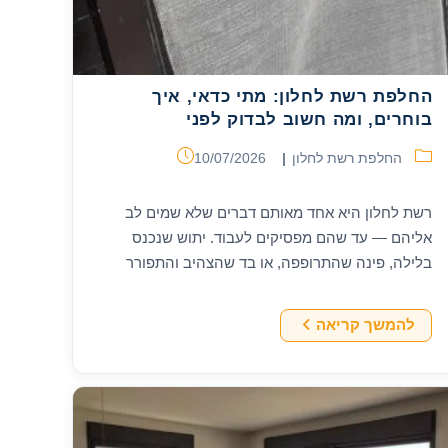
החלפת רשת לחלון: מתי כדאי, איך
בוחרים, ומה חשוב לבדוק לפני
קטגוריה:
פורסם:
החלפת רשת לחלון
10/07/2026
רשת לחלון היא אחד מאותם דברים שלא שמים לב
אליהם — עד שהם מפסיקים לעבוד. יתוש שנכנס
בלילה, פינה שהתרופפה, או בד שהצהיב והתפורר
מהשמש. במדריך הזה נעבור על הסימנים…
החלפת
להמשך קריאה
רשת
לחלון:
מתי
כדאי,
איך
בוחרים,
ומה