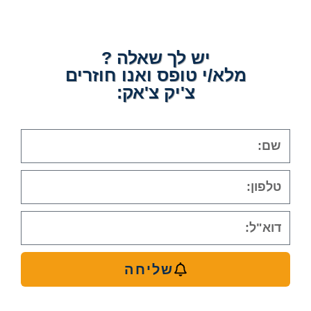
יש לך שאלה ?
מלא/י טופס ואנו חוזרים
צ'יק צ'אק:
שליחה